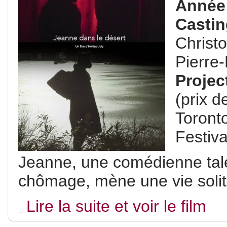
Année
Casti
Christ
Pierre-
Projec
(prix d
Toront
Festiva
Jeanne, une comédienne tale
chômage, mène une vie solita
Lire la suite et voir le film