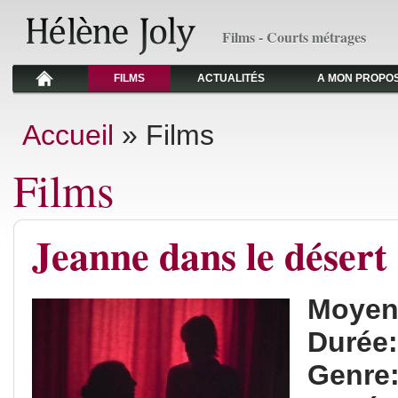
Films - Courts métrages
FILMS
ACTUALITÉS
A MON PROPO
Vous êtes ici
Accueil
» Films
Films
Jeanne dans le désert
Moyen
Durée
Genre