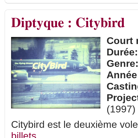
Diptyque : Citybird
Court 
Durée
Genre
Année
Casti
Projec
(1997)
Citybird est le deuxième vole
billets