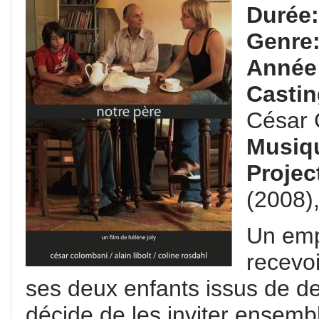
Durée
Genre
Année
Casti
César 
Musiq
Projec
(2008),
Un empl
recevo
ses deux enfants issus de deux
décide de les inviter ensembl