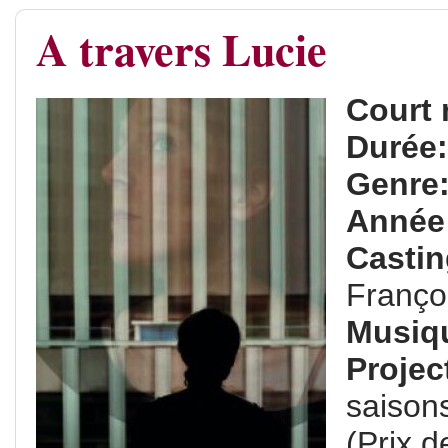
A travers Lucie
Court 
Durée
Genre
Année
Casti
Franço
Musiq
Projec
saison
(Prix d